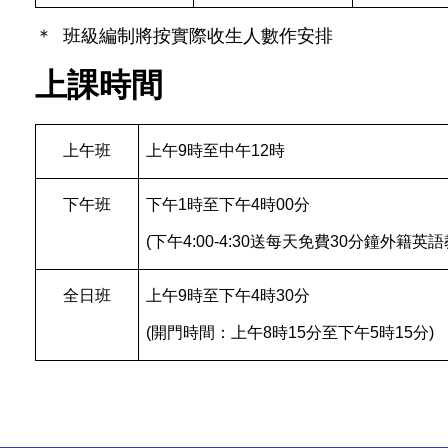
＊
班級編制將按實際收生人數作安排
上課時間
上午班
上午
9
時至中午
12
時
下午班
下午
1
時至下午
4
時
00
分
(
下午
4:00-4:30
送每天免費
30
分鐘外籍英語
全日班
上午
9
時至下午
4
時
30
分
(
開門時間：上午
8
時
15
分至下午
5
時
15
分
)