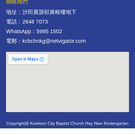
聯絡我們
地址：沙田廣源邨廣榕樓地下
電話：2648 7073
WhatsApp：5985 1502
電郵：kcbchnkg@netvigator.com
Copyright@ Kowloon City Baptist Church Hay Nien Kindergarten