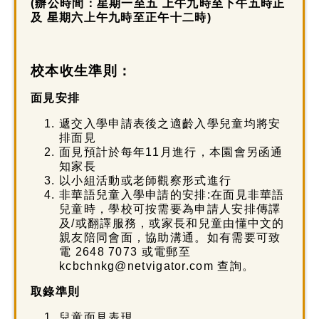
(辦公時間
：星期一至五 上午九時至下午五時正
及 星期六上午九時至正午十二時)
校本收生準則：
面見安排
遞交入學申請表後之適齡入學兒童均將安
排面見
面見預計於每年11月進行，本園會另函通
知家長
以小組活動或老師觀察形式進行
非華語兒童入學申請的安排:在面見非華語
兒童時，學校可按需要為申請人安排傳譯
及/或翻譯服務，或家長和兒童由懂中文的
親友陪同會面，協助溝通。如有需要可致
電 2648 7073 或電郵至
kcbchnkg@netvigator.com 查詢。
取錄準則
兒童面見表現