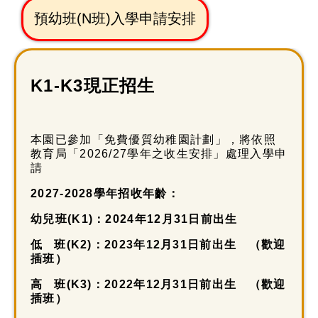
預幼班(N班)入學申請安排
K1-K3現正招生
本園已參加「免費優質幼稚園計劃」，將依照
教育局「2026/27學年之收生安排」處理入學申
請
2027-2028學年招收年齡：
幼兒班
(K1)
：
2024
年
12
月
31
日前出
生
低 班
(K2)
：
2023
年
12
月
31
日前出生 （歡迎
插班）
高 班
(K3)
：
2022
年
12
月
31
日前出生 （歡迎
插班）